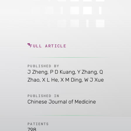
FULL ARTICLE
PUBLISHED BY
J Zheng, P D Kuang, Y Zhang, Q
Zhao, X L He, X M Ding, W J Xue
PUBLISHED IN
Chinese Journal of Medicine
PATIENTS
798