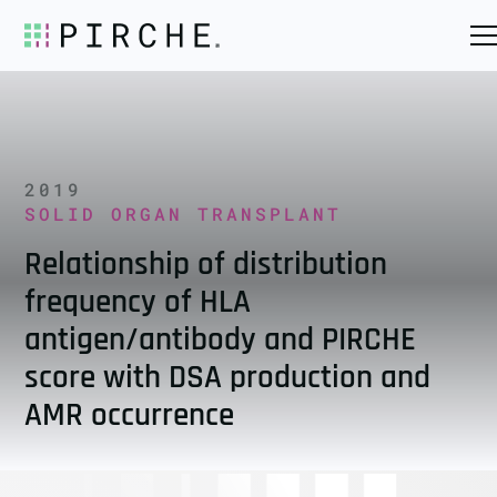
2019
SOLID ORGAN TRANSPLANT
Relationship of distribution
frequency of HLA
antigen/antibody and PIRCHE
score with DSA production and
AMR occurrence